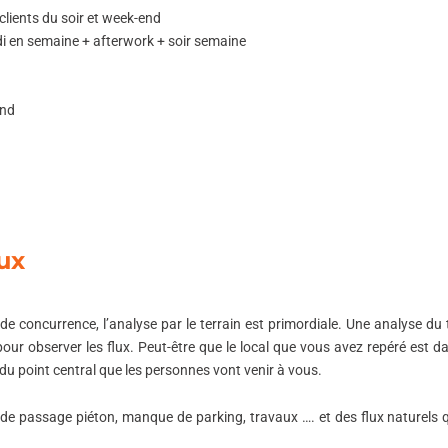
clients du soir et week-end
midi en semaine + afterwork + soir semaine
end
lux
 de concurrence,
l’analyse par le terrain est primordiale.
Une analyse du t
pour observer les flux.
Peut-être que le local que vous avez repéré est d
té du point central que les personnes vont venir à vous.
e passage piéton, manque de parking, travaux …. et des flux naturels 