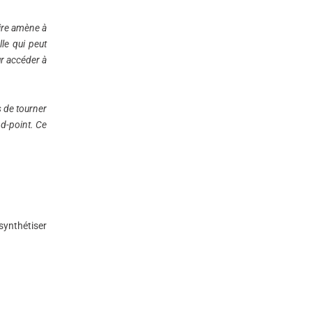
aire amène à
lle qui peut
ur accéder à
s de tourner
nd-point. Ce
 synthétiser