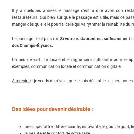
Il y a quelques années le passage c’est à dire avoir son rest
restaurateurs. Oui bien sûr que le passage est utile, mais ce passag
manger dès qu’elle le pourra, celle qui va rythmer la rentabilité du 
Le passage n’est plus roi.
Si votre restaurant est suffisamment int
des Champs-Élysées.
Un peu de visibilité locale et en ligne sera suffisante pour rem
exemples,
communication locale et communication digitale.
A
retenir :
si je vends du rêve et que je suis désirable, les personne
Des idées pour devenir désirable :
une super offre, différenciante, innovante, le goût, le goût, l
la beauté et le confort de votre salle