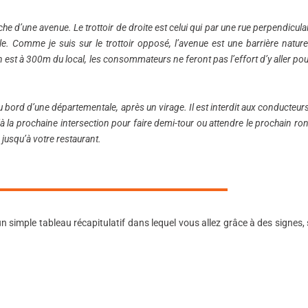
gauche d’une avenue. Le trottoir de droite est celui qui par une rue perpendicul
le. Comme je suis sur le trottoir opposé, l’avenue est une barrière nature
on est à 300m du local, les consommateurs ne feront pas l’effort d’y aller po
bord d’une départementale, après un virage. Il est interdit aux conducteur
’à la prochaine intersection pour faire demi-tour ou attendre le prochain ro
x jusqu’à votre restaurant.
n simple tableau récapitulatif dans lequel vous allez grâce à des signes,