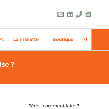
y©
La mallette
Boutique
ise ?
Série : comment faire ?