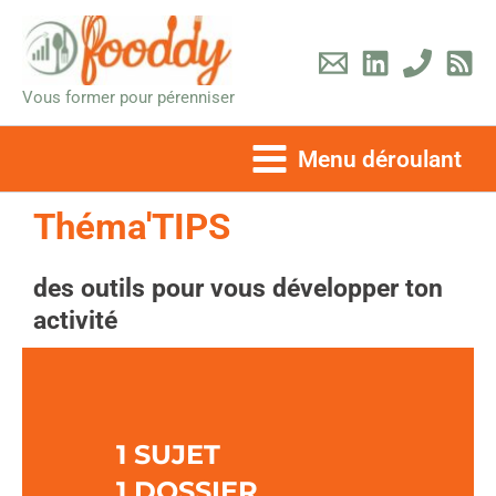
Aller
au
contenu
Vous former pour pérenniser
Menu déroulant
Théma'TIPS
des outils pour vous développer ton
activité
1 SUJET
1 DOSSIER