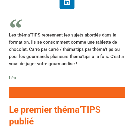
i
n
k
e
d
Les théma’TIPS reprennent les sujets abordés dans la
i
formation. Ils se consomment comme une tablette de
n
chocolat. Carré par carré / théma’tips par théma’tips ou
pour les gourmands plusieurs théma’tips à la fois. C’est à
vous de juger votre gourmandise !
Léa
Le premier théma'TIPS
publié