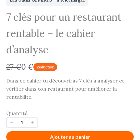
7 clés pour un restaurant
rentable – le cahier
d’analyse
É
M
27 €
0 €
Réduction
t
a
Dans ce cahier tu découvriras 7 clés à analyser et
a
i
vérifier dans ton restaurant pour améliorer la
rentabilité.
i
n
t
t
Quantité
e
n
Ajouter au panier