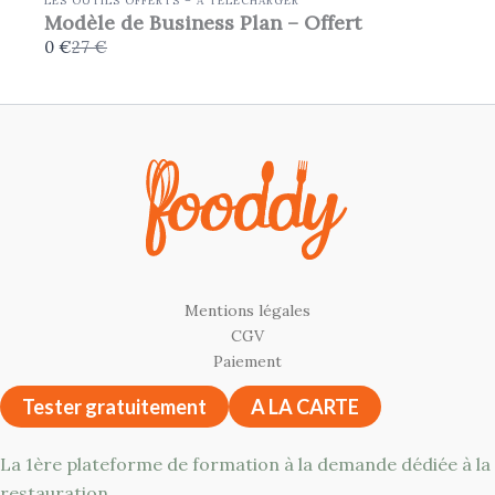
LES OUTILS OFFERTS – À TÉLÉCHARGER
Modèle de Business Plan – Offert
Comparer
0 €
27 €
avec
Mentions légales
CGV
Paiement
Tester gratuitement
A LA CARTE
La 1ère plateforme de formation à la demande dédiée à la
restauration