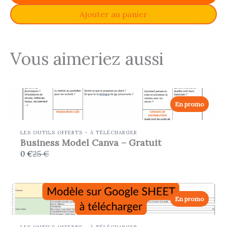
a
Ajouter au panier
n
t
Vous aimeriez aussi
En promo
LES OUTILS OFFERTS – À TÉLÉCHARGER
Business Model Canva – Gratuit
Comparer
0 €
25 €
avec
En promo