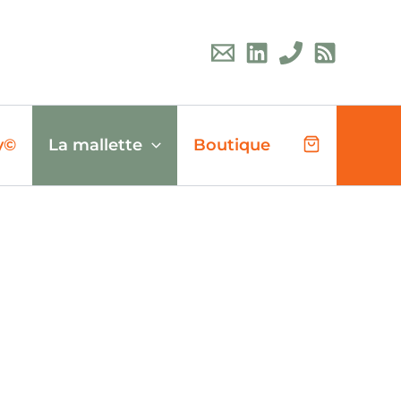
y©
La mallette
Boutique